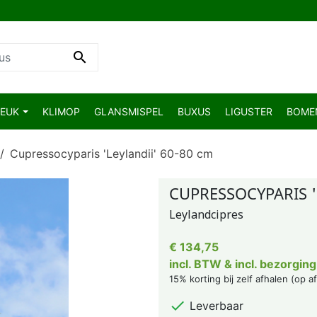

BEUK
KLIMOP
GLANSMISPEL
BUXUS
LIGUSTER
BOM
Cupressocyparis 'Leylandii' 60-80 cm
CUPRESSOCYPARIS '
Leylandcipres
€ 134,75
incl. BTW & incl. bezorging
15% korting bij zelf afhalen (op a

Leverbaar