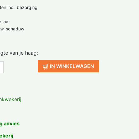
ten incl. bezorging
 jaar
uw, schaduw
ngte van je haag:
IN WINKELWAGEN
kwekerij
g advies
ekerij