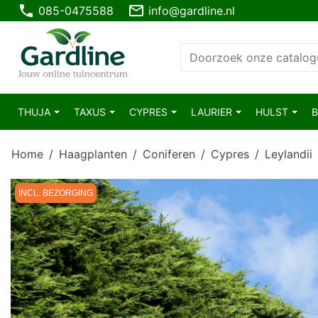
phone
mail_outline
085-0475588
info@gardline.nl
THUJA
TAXUS
CYPRES
LAURIER
HULST
Home
Haagplanten
Coniferen
Cypres
Leylandii
INCL. BEZORGING