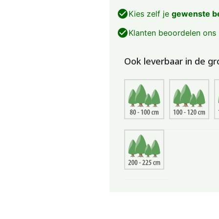
check_circle
Kies zelf je
gewenste b
check_circle
Klanten beoordelen ons
Ook leverbaar in de gr