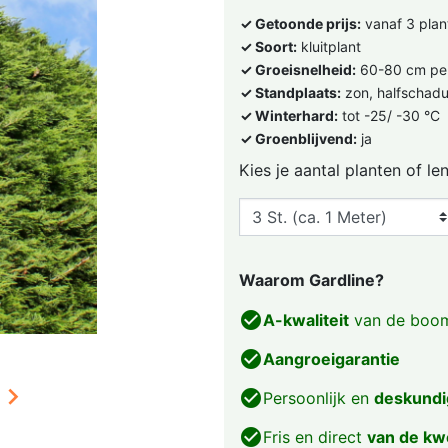
✓ Getoonde prijs:
vanaf 3 plan
✓ Soort:
kluitplant
✓ Groeisnelheid:
60-80 cm per
✓ Standplaats:
zon, halfschad
✓ Winterhard:
tot -25/ -30 °C
✓ Groenblijvend:
ja
Kies je aantal planten of le
Waarom Gardline?
check_circle
A-kwaliteit
van de boom
check_circle
Aangroeigarantie

check_circle
Persoonlijk en
deskundi
check_circle
Fris en direct
van de kw