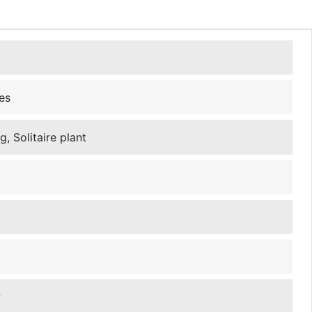
es
, Solitaire plant
w