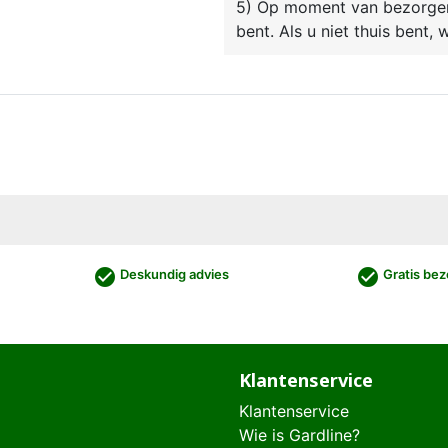
5) Op moment van bezorgen 
bent. Als u niet thuis bent,
check_circle
check_circle
Deskundig advies
Gratis bez
Klantenservice
Klantenservice
Wie is Gardline?