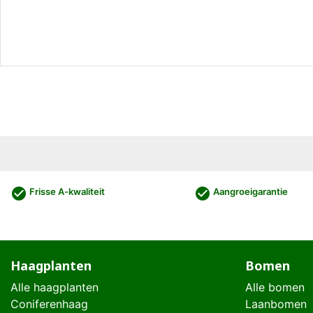
check_circle
check_circle
Frisse A-kwaliteit
Aangroeigarantie
Haagplanten
Bomen
Alle haagplanten
Alle bomen
Coniferenhaag
Laanbomen