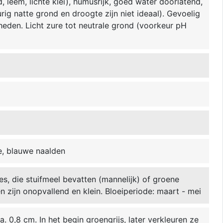
 leem, lichte klei), humusrijk, goed water doorlatend,
rig natte grond en droogte zijn niet ideaal). Gevoelig
eden. Licht zure tot neutrale grond (voorkeur pH
, blauwe naalden
es, die stuifmeel bevatten (mannelijk) of groene
en zijn onopvallend en klein. Bloeiperiode: maart - mei
a. 0,8 cm. In het begin groengrijs, later verkleuren ze