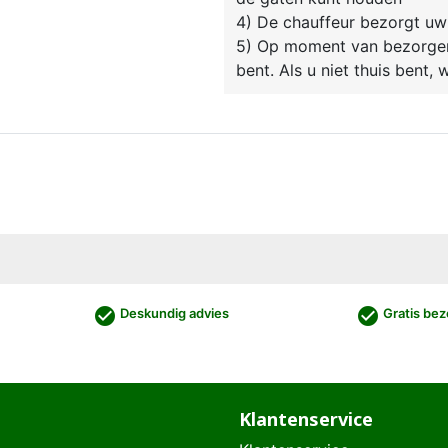
4) De chauffeur bezorgt uw
5) Op moment van bezorgen 
bent. Als u niet thuis bent,
check_circle
check_circle
Deskundig advies
Gratis bez
Klantenservice