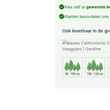
check_circle
Kies zelf je
gewenste b
check_circle
Klanten beoordelen ons
Ook leverbaar in de gr