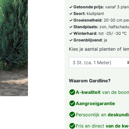
✓ Getoonde prijs:
vanaf 3 plan
✓ Soort:
kluitplant
✓ Groeisnelheid:
20-30 cm per
✓ Standplaats:
zon, halfschad
✓ Winterhard:
tot -25/ -30 °C
✓ Groenblijvend:
ja
Kies je aantal planten of le
Waarom Gardline?
check_circle
A-kwaliteit
van de boom
check_circle
Aangroeigarantie
check_circle
Persoonlijk en
deskundi
check_circle
Fris en direct
van de kw