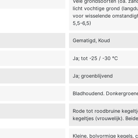
Vele grondsoorten (oa. zand,
licht vochtige grond (langdu
voor wisselende omstandigh
5,5-6,5)
Gematigd, Koud
Ja; tot -25 / -30 °C
Ja; groenblijvend
Bladhoudend. Donkergroene
Rode tot roodbruine kegeltj
kegeltjes (vrouwelijk). Beid
Kleine, bolvormige kegels, c