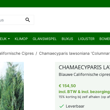

BEUK
KLIMOP
GLANSMISPEL
BUXUS
LIGUSTER
BOM
lifornische Cipres
Chamaecyparis lawsoniana 'Columnar
CHAMAECYPARIS LA
Blauwe Californische cipre
€ 154,50
incl. BTW & incl. bezorging
15% korting bij zelf afhalen (op a

Leverbaar