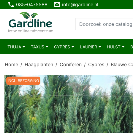
phone
mail_outline
085-0475588
info@gardline.nl
THUJA
TAXUS
CYPRES
LAURIER
HULST
Home
Haagplanten
Coniferen
Cypres
Blauwe Ca
INCL. BEZORGING