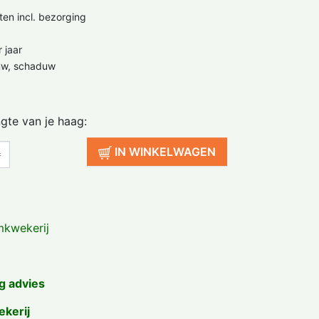
ten incl. bezorging
 jaar
uw, schaduw
ngte van je haag:
IN WINKELWAGEN
kwekerij
g advies
ekerij