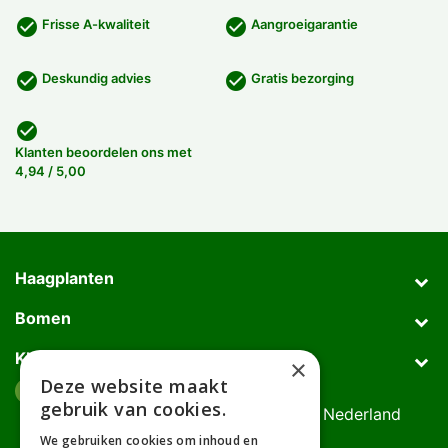
check_circle
check_circle
Frisse A-kwaliteit
Aangroeigarantie
check_circle
check_circle
Deskundig advies
Gratis bezorging
check_circle
Klanten beoordelen ons met
4,94 / 5,00
Haagplanten
Bomen
Klantenservice
×
Deze website maakt
Afhaaladres
place
gebruik van cookies.
Deurningerweg 50, 7623 AH Borne, Nederland
(op afspraak!)
We gebruiken cookies om inhoud en