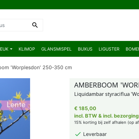

BEUK
KLIMOP
GLANSMISPEL
BUXUS
LIGUSTER
BOM
om 'Worplesdon' 250-350 cm
AMBERBOOM 'WORP
Liquidambar styraciflua 'W
€ 185,00
incl. BTW & incl. bezorging
15% korting bij zelf afhalen (op a

Leverbaar