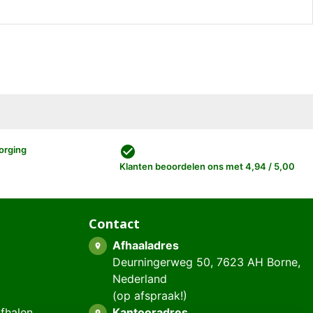
check_circle
orging
Klanten beoordelen ons met 4,94 / 5,00
Contact
Afhaaladres
place
Deurningerweg 50, 7623 AH Borne,
Nederland
(op afspraak!)
afhalen
Kantooradres