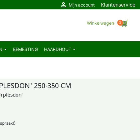

Klantenservice
Mijn account
Winkelwagen
0
EN
BEMESTING
HAARDHOUT
LESDON' 250-350 CM
orplesdon'
fspraak!)