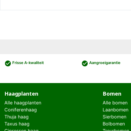
check_circle
check_circle
Frisse A-kwaliteit
Aangroeigarantie
Haagplanten
Bomen
Alle haagplanten
Alle bomen
Coniferenhaag
Laanbomen
Thuja haag
Sierbomen
Taxus haag
Bolbomen
Cipressen haag
Treurbomen