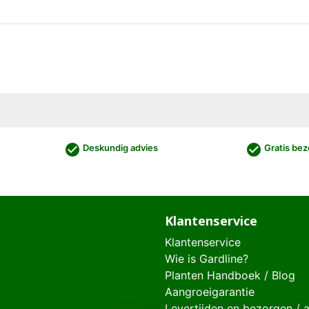
check_circle
check_circle
Deskundig advies
Gratis bez
Klantenservice
Klantenservice
Wie is Gardline?
Planten Handboek / Blog
Aangroeigarantie
Levertijden en bezorgen / 