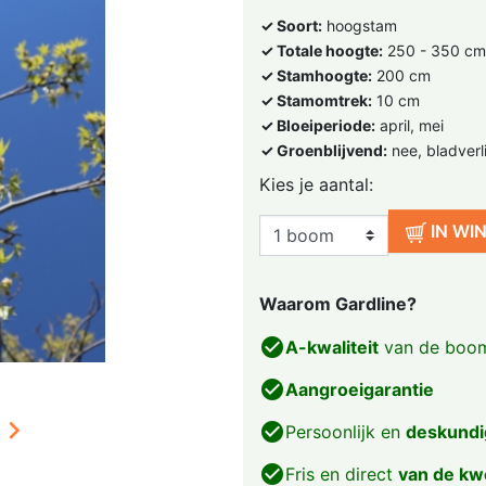
✓ Soort:
hoogstam
✓ Totale hoogte:
250 - 350 cm
✓ Stamhoogte:
200 cm
✓ Stamomtrek:
10 cm
✓ Bloeiperiode:
april, mei
✓ Groenblijvend:
nee, bladverl
Kies je aantal:
IN WI
Waarom Gardline?
check_circle
A-kwaliteit
van de boom
check_circle
Aangroeigarantie

check_circle
Persoonlijk en
deskundi
check_circle
Fris en direct
van de kw