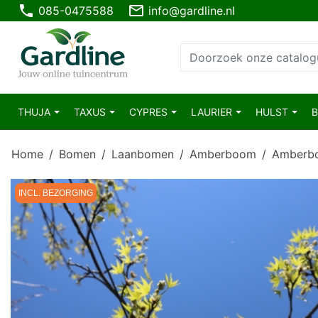
phone
mail_outline
085-0475588
info@gardline.nl
THUJA
TAXUS
CYPRES
LAURIER
HULST
Home
Bomen
Laanbomen
Amberboom
Amberbo
INCL. BEZORGING