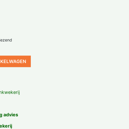
iezend
NKELWAGEN
kwekerij
g advies
ekerij