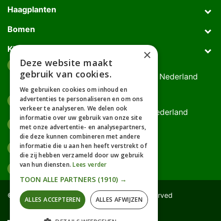
Haagplanten
Bomen
Klantenservice
×
Deze website maakt
Afhaaladres
place
gebruik van cookies.
Deurningerweg 50, 7623 AH Borne, Nederland
(op afspraak!)
We gebruiken cookies om inhoud en
advertenties te personaliseren en om ons
Kantooradres
place
verkeer te analyseren. We delen ook
Bornsedijk 60, 7559 PT Hengelo, Nederland
informatie over uw gebruik van onze site
085-0475588
phone
met onze advertentie- en analysepartners,
06-17314481
die deze kunnen combineren met andere
informatie die u aan hen heeft verstrekt of
info@gardline.nl
mail_outline
die zij hebben verzameld door uw gebruik
van hun diensten.
Lees verder
TOON ALLE PARTNERS
(1910) →
© 2026 Powered by Gardline™. All Rights Reserved
ALLES ACCEPTEREN
ALLES AFWIJZEN