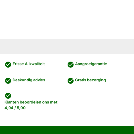
check_circle
check_circle
Frisse A-kwaliteit
Aangroeigarantie
check_circle
check_circle
Deskundig advies
Gratis bezorging
check_circle
Klanten beoordelen ons met
4,94 / 5,00