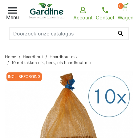
0

Menu
Account
Contact
Wagen

Home
Haardhout
Haardhout mix
10 netzakken eik, berk, els haardhout mix
INCL. BEZORGING